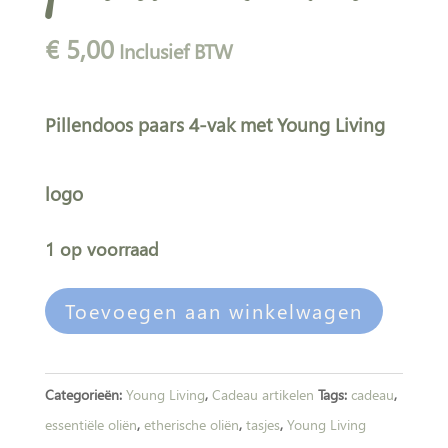
€
5,00
Inclusief BTW
Pillendoos paars 4-vak met Young Living
logo
1 op voorraad
Pillendoos
A
Toevoegen aan winkelwagen
paars
l
4-
t
vak
e
Categorieën:
Young Living
,
Cadeau artikelen
Tags:
cadeau
,
aantal
r
essentiële oliën
,
etherische oliën
,
tasjes
,
Young Living