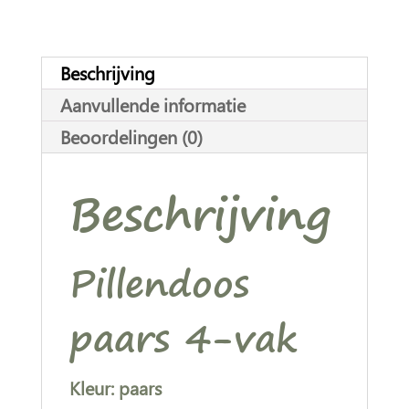
n
a
t
Beschrijving
i
Aanvullende informatie
v
Beoordelingen (0)
e
:
Beschrijving
Pillendoos
paars 4-vak
Kleur: paars