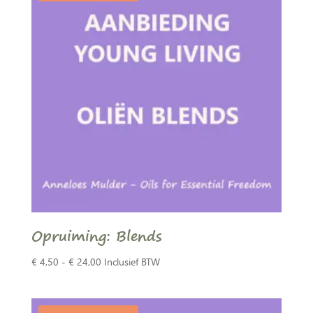
Opruiming: Blends
Prijsklasse:
€
4,50
-
€
24,00
Inclusief BTW
€ 4,50
tot
€ 24,00