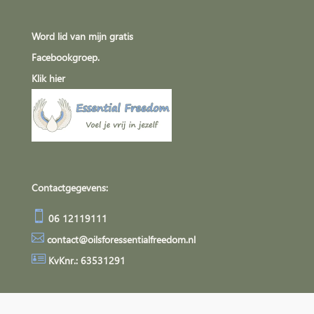
Word lid van mijn gratis
Facebookgroep.
Klik
hier
Contactgegevens:

06 12119111

contact@oilsforessentialfreedom.nl

KvKnr.: 63531291
Algemene Voorwaarden