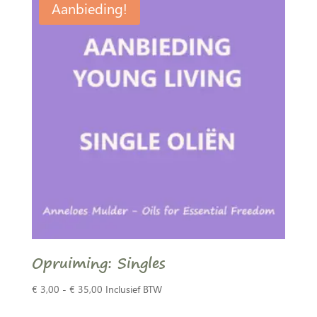
Aanbieding!
Opruiming: Singles
Prijsklasse:
€
3,00
-
€
35,00
Inclusief BTW
€ 3,00