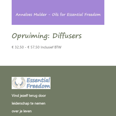
Opruiming: Diffusers
Prijsklasse:
€
32,50
-
€
57,50
Inclusief BTW
€ 32,50
tot
€ 57,50
Vind jezelf terug door
leiderschap te nemen
over je leven