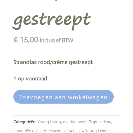
gestreept
€
15,00
Inclusief BTW
Strandtas rood/crème gestreept
1 op voorraad
Strandtas
A
Toevoegen aan winkelwagen
Rood/crème
l
gestreept
t
aantal
e
Categorieën:
Young Living
,
overige tasjes
Tags:
cadeau
,
r
essentiële oliën
,
etherische oliën
,
tasjes
,
Young Living