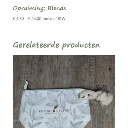
Opruiming: Blends
Prijsklasse:
€
4,50
-
€
24,00
Inclusief BTW
€ 4,50
tot
€ 24,00
Gerelateerde producten