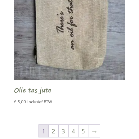
Olie tas jute
€
5,00
Inclusief BTW
1
2
3
4
5
→