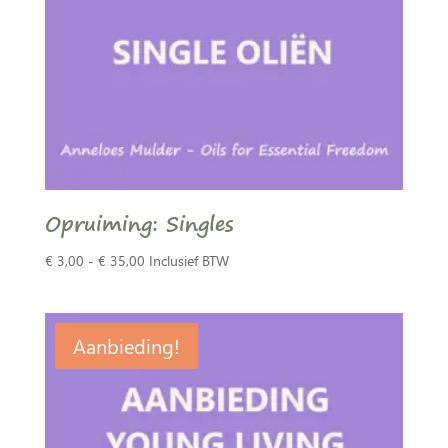
Opruiming: Singles
Prijsklasse:
€
3,00
-
€
35,00
Inclusief BTW
€ 3,00
tot
€ 35,00
Aanbieding!