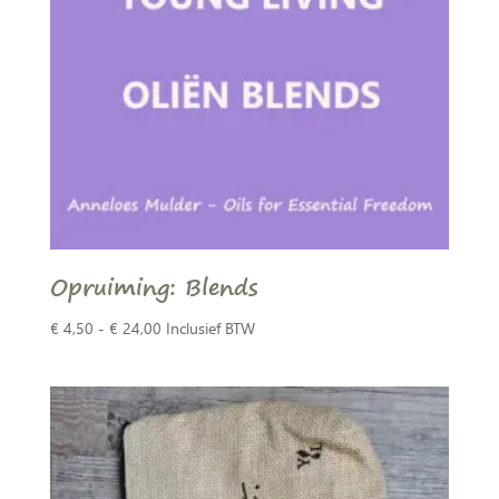
Opruiming: Blends
Prijsklasse:
€
4,50
-
€
24,00
Inclusief BTW
€ 4,50
tot
€ 24,00