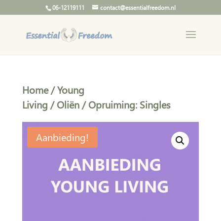
06-12119111
contact@essentialfreedom.nl
Home
/
Young
Living
/
Oliën
/ Opruiming: Singles
Aanbieding!