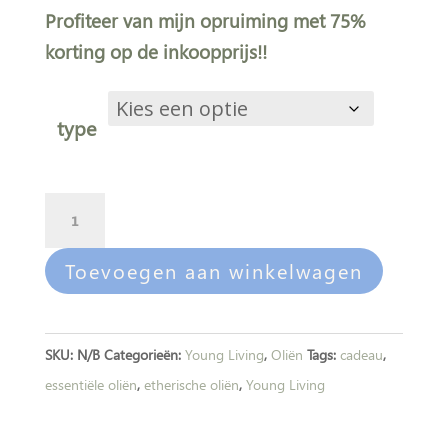
Profiteer van mijn opruiming met 75%
korting op de inkoopprijs!!
type
Opruiming:
A
Singles
l
aantal
t
Toevoegen aan winkelwagen
e
r
n
SKU:
N/B
Categorieën:
Young Living
,
Oliën
Tags:
cadeau
,
a
essentiële oliën
,
etherische oliën
,
Young Living
t
i