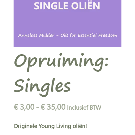
Opruiming:
Singles
Prijsklasse:
€
3,00
-
€
35,00
Inclusief BTW
€ 3,00
tot
Originele Young Living oliën!
€ 35,00