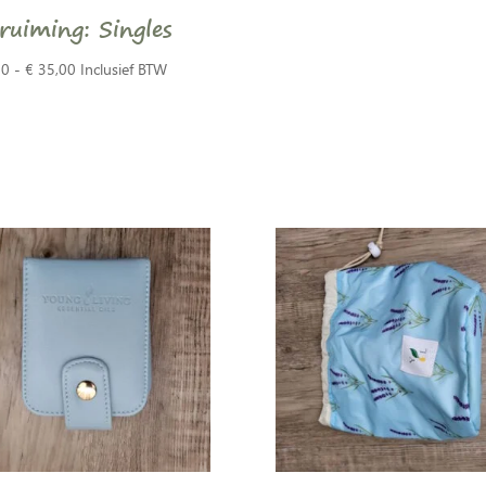
ruiming: Singles
Prijsklasse:
00
-
€
35,00
Inclusief BTW
€ 3,00
tot
€ 35,00