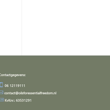
Contactgegevens:

06 12119111

contact@oilsforessentialfreedom.nl

KvKnr.: 63531291