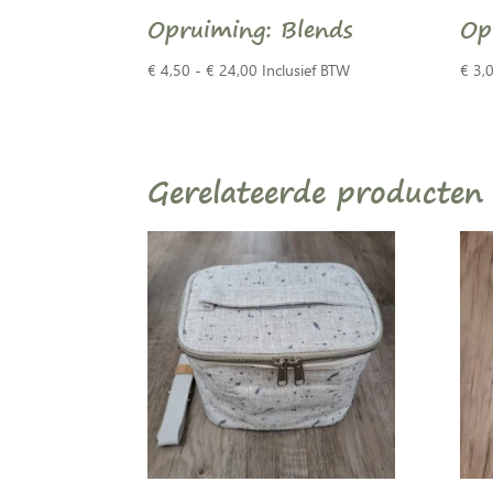
Opruiming: Blends
Op
Prijsklasse:
€
4,50
-
€
24,00
Inclusief BTW
€
3,
€ 4,50
tot
€ 24,00
Gerelateerde producten