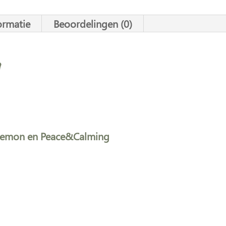
a
t
ormatie
Beoordelingen (0)
i
v
g
e
:
je lemon en Peace&Calming