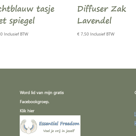
chtblauw tasje
Diffuser Zak
t spiegel
Lavendel
50
Inclusief BTW
€
7,50
Inclusief BTW
Word lid van mijn gratis
Facebookgroep.
Klik
hier