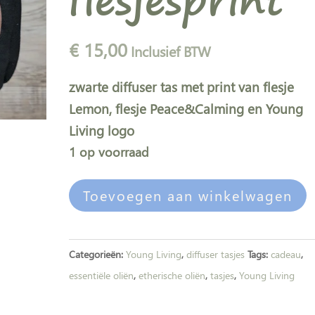
flesjesprint
€
15,00
Inclusief BTW
zwarte diffuser tas met print van flesje
Lemon, flesje Peace&Calming en Young
Living logo
1 op voorraad
Diffuser
Toevoegen aan winkelwagen
tas
l
zwart
t
met
e
Categorieën:
Young Living
,
diffuser tasjes
Tags:
cadeau
,
flesjesprint
r
essentiële oliën
,
etherische oliën
,
tasjes
,
Young Living
aantal
n