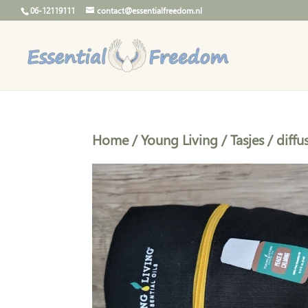
06-12119111
contact@essentialfreedom.nl
Home
/
Young Living
/
Tasjes
/
diffu