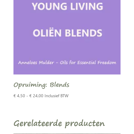
Opruiming: Blends
Prijsklasse:
€
4,50
-
€
24,00
Inclusief BTW
€ 4,50
tot
€ 24,00
Gerelateerde producten