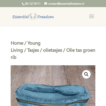
06-12119111
contact@essentialfreedom.nl
Home
/
Young
Living
/
Tasjes
/
olietasjes
/ Olie tas groen
rib