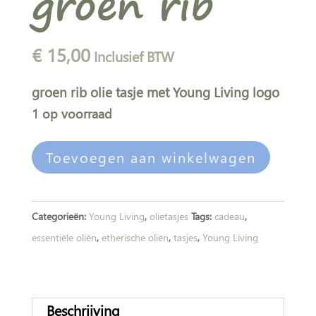
groen rib
€
15,00
Inclusief BTW
groen rib olie tasje met Young Living logo
1 op voorraad
Olie
A
Toevoegen aan winkelwagen
tas
l
groen
t
rib
e
Categorieën:
Young Living
,
olietasjes
Tags:
cadeau
,
aantal
r
essentiële oliën
,
etherische oliën
,
tasjes
,
Young Living
n
a
t
Beschrijving