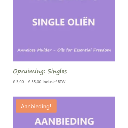
Opruiming: Singles
Prijsklasse:
€
3,00
-
€
35,00
Inclusief BTW
€ 3,00
tot
€ 35,00
Aanbieding!