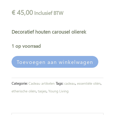
€
45,00
Inclusief BTW
Decoratief houten carousel olierek
1 op voorraad
olierek
A
Toevoegen aan winkelwagen
hout
l
carousel
t
aantal
e
Categorie:
Cadeau artikelen
Tags:
cadeau
,
essentiële oliën
,
r
etherische oliën
,
tasjes
,
Young Living
n
a
t