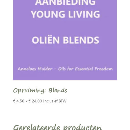
Opruiming: Blends
Prijsklasse:
€
4,50
-
€
24,00
Inclusief BTW
€ 4,50
tot
€ 24,00
Gerelateerde producten