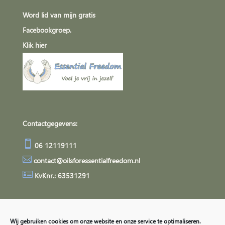
Word lid van mijn gratis
Facebookgroep.
Klik
hier
Contactgegevens:

06 12119111

contact@oilsforessentialfreedom.nl

KvKnr.: 63531291
Algemene Voorwaarden
Privacyverklaring
Wij gebruiken cookies om onze website en onze service te optimaliseren.