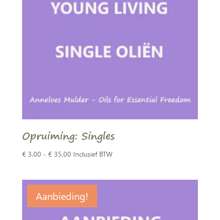
Opruiming: Singles
Prijsklasse:
€
3,00
-
€
35,00
Inclusief BTW
€ 3,00
tot
€ 35,00
Aanbieding!