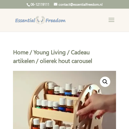
06-12119111
contact@essentialfreedom.nl
Home
/
Young Living
/
Cadeau
artikelen
/ olierek hout carousel