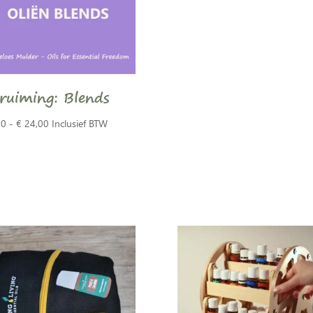
ruiming: Blends
Prijsklasse:
50
-
€
24,00
Inclusief BTW
€ 4,50
tot
€ 24,00