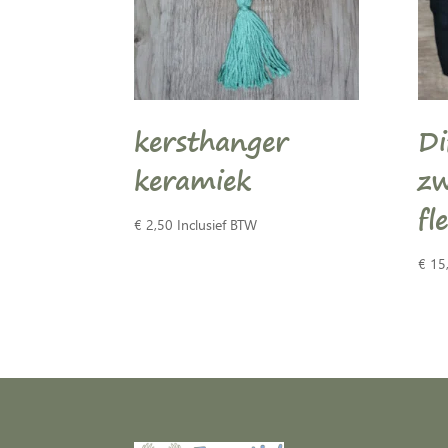
kersthanger
Di
keramiek
z
fl
€
2,50
Inclusief BTW
€
15