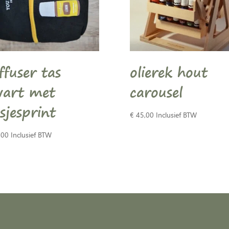
ffuser tas
olierek hout
wart met
carousel
esjesprint
€
45,00
Inclusief BTW
,00
Inclusief BTW