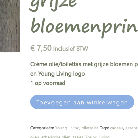
grijze
bloemenprin
€
7,50
Inclusief BTW
Crème olie/toilettas met grijze bloemen p
en Young Living logo
1 op voorraad
Olie
Toevoegen aan winkelwagen
tas
l
crème
t
met
e
Categorieën:
Young Living
,
olietasjes
Tags:
cadeau
,
essent
grijze
r
oliën
,
etherische oliën
,
tasjes
,
Young Living