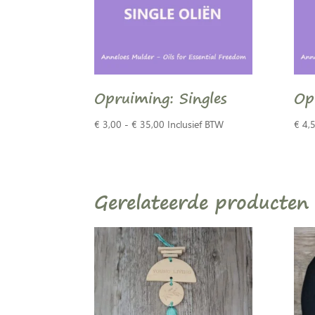
Opruiming: Singles
Op
Prijsklasse:
€
3,00
-
€
35,00
Inclusief BTW
€
4,
€ 3,00
tot
€ 35,00
Gerelateerde producten