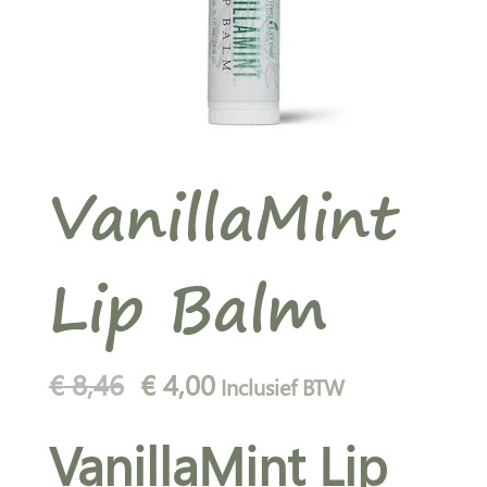
VanillaMint
Lip Balm
Oorspronkelijke
Huidige
€
8,46
€
4,00
Inclusief BTW
prijs
prijs
VanillaMint Lip
was:
is:
€ 8,46.
€ 4,00.