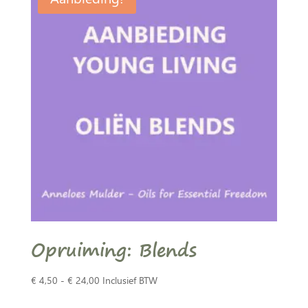
Opruiming: Blends
Prijsklasse:
€
4,50
-
€
24,00
Inclusief BTW
€ 4,50