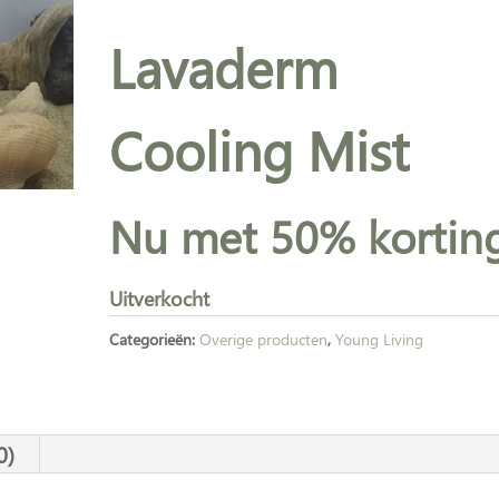
prijs
prijs
Lavaderm
was:
is:
€ 18,74.
€ 9,00.
Cooling Mist
Nu met 50% kortin
Uitverkocht
Categorieën:
Overige producten
,
Young Living
0)