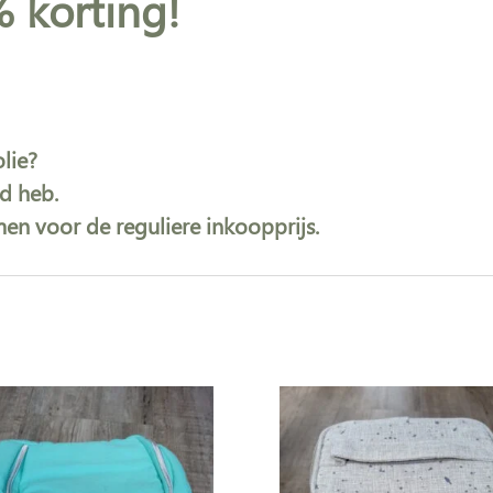
 korting!
lie?
ad heb.
men voor de reguliere inkoopprijs.