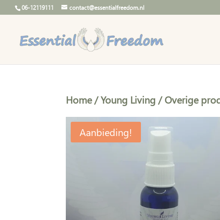
06-12119111
contact@essentialfreedom.nl
Home
/
Young Living
/
Overige pro
Aanbieding!