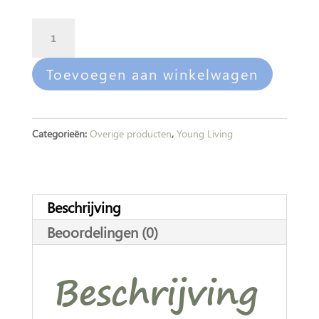
Citrus
A
Fresh
l
Shower
t
Toevoegen aan winkelwagen
Steamers
e
aantal
r
n
Categorieën:
Overige producten
,
Young Living
a
t
i
Beschrijving
v
Beoordelingen (0)
e
:
Beschrijving