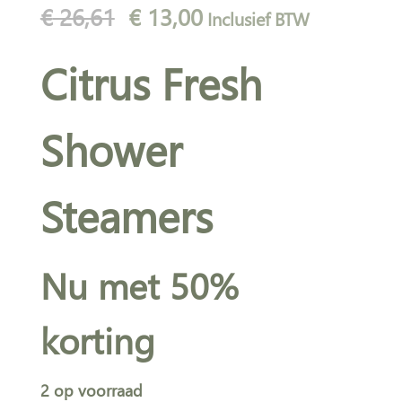
Oorspronkelijke
Huidige
€
26,61
€
13,00
Inclusief BTW
prijs
prijs
Citrus Fresh
was:
is:
€ 26,61.
€ 13,00.
Shower
Steamers
Nu met 50%
korting
2 op voorraad