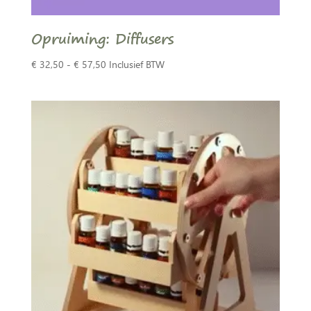
Opruiming: Diffusers
Prijsklasse:
€
32,50
-
€
57,50
Inclusief BTW
€ 32,50
tot
€ 57,50