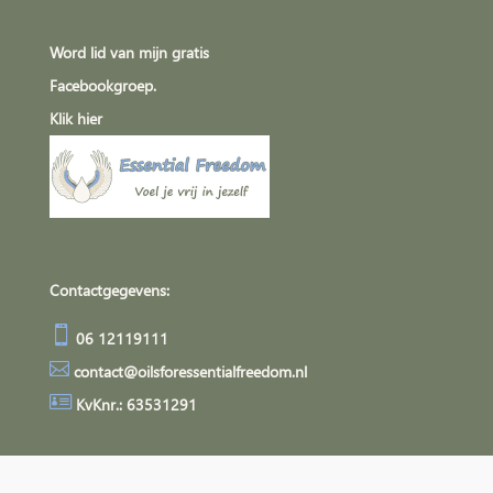
Word lid van mijn gratis
Facebookgroep.
Klik
hier
Contactgegevens:

06 12119111

contact@oilsforessentialfreedom.nl

KvKnr.: 63531291
Algemene Voorwaarden