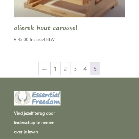
olierek hout carousel
€
45,00
Inclusief BTW
←
1
2
3
4
5
Vind jezelf terug door
leiderschap te nemen
over je leven